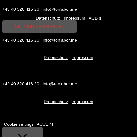
TON
LABOR
OHG | Foorthkamp 2 | 22419 Hamburg – Germany |
+49 40 320 416 20
|
info@tonlabor.me
Datenschutz
|
Impressum
|
AGB´s
GET OUR NEWSLETTER
TON
LABOR
OHG | Foorthkamp 2 | 22419 Hamburg – Germany |
+49 40 320 416 20
|
info@tonlabor.me
Copyright © 2026
Datenschutz
|
Impressum
TON
LABOR
OHG
Foorthkamp 2 | 22419 Hamburg – Germany
+49 40 320 416 20
|
info@tonlabor.me
Copyright © 2026
Datenschutz
|
Impressum
We use cookies on our website to give you the most relevant
experience by remembering your preferences and repeat visits. By
clicking “Accept”, you consent to the use of ALL the cookies.
Cookie settings
ACCEPT