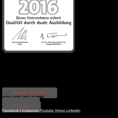
PRAKTIKUM
Der Konzeptstift, die Kamera oder der mobile Schnittplatz sind deine
besten Freunde und stetige Begleiter?
Dann nutzte die Chance und werde unser neuer Werkstudent oder
Praktikant.
BEWIRB DICH HIER
YOU ARE WELCOME
GO BACK
CONTACT
Facebook-f
Instagram
Youtube
Vimeo
Linkedin
Copyright © 2026